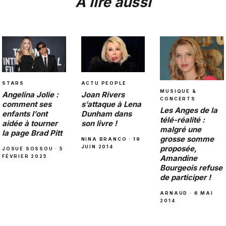
À lire aussi
STARS
ACTU PEOPLE
MUSIQUE &
Angelina Jolie :
Joan Rivers
CONCERTS
comment ses
s’attaque à Lena
Les Anges de la
enfants l’ont
Dunham dans
télé-réalité :
aidée à tourner
son livre !
malgré une
la page Brad Pitt
grosse somme
NINA BRANCO · 19
JUIN 2014
proposée,
JOSUÉ SOSSOU · 5
FÉVRIER 2025
Amandine
Bourgeois refuse
de participer !
ARNAUD · 6 MAI
2014