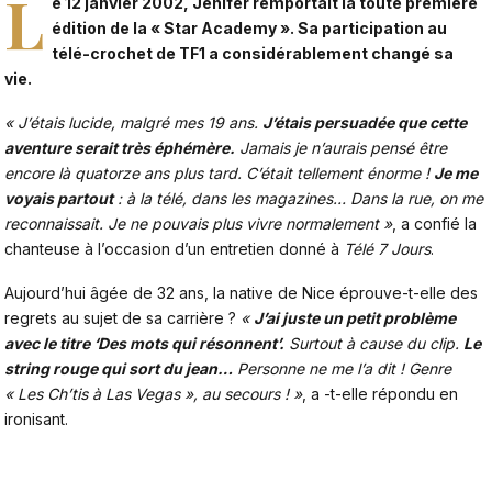
L
e 12 janvier 2002,
Jenifer
remportait la toute première
édition de la « Star Academy ». Sa participation au
télé-crochet de TF1 a considérablement changé sa
vie.
« J’étais lucide, malgré mes 19 ans.
J’étais persuadée que cette
aventure serait très éphémère.
Jamais je n’aurais pensé être
encore là quatorze ans plus tard. C’était tellement énorme !
Je me
voyais partout
: à la télé, dans les magazines… Dans la rue, on me
reconnaissait. Je ne pouvais plus vivre normalement »
, a confié la
chanteuse à l’occasion d’un entretien donné à
Télé 7 Jours
.
Aujourd’hui âgée de 32 ans, la native de Nice éprouve-t-elle des
regrets au sujet de sa carrière ?
«
J’ai juste un petit problème
avec le titre ‘Des mots qui résonnent’.
Surtout à cause du clip.
Le
string rouge qui sort du jean…
Personne ne me l’a dit ! Genre
« Les Ch’tis à Las Vegas », au secours ! »
, a -t-elle répondu en
ironisant.