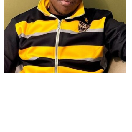
STARS
Choc dans le cinéma ivoirien : A’Salfo
bouleversé par la mort de Stéphane
Zabavy
JOSUÉ SOSSOU · 22 NOVEMBRE 2024