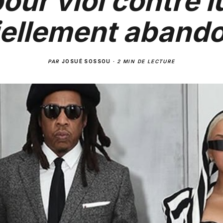
our viol contre l
ciellement aband
PAR
JOSUÉ SOSSOU
·
2 MIN DE LECTURE