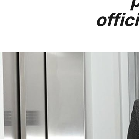
p
offi