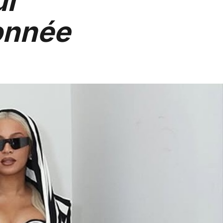
ui
onnée