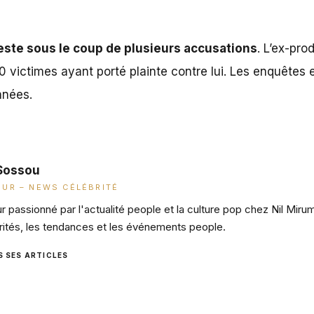
reste sous le coup de plusieurs accusations
. L’ex-pro
0 victimes ayant porté plainte contre lui. Les enquêtes 
nnées.
Sossou
UR – NEWS CÉLÉBRITÉ
 passionné par l'actualité people et la culture pop chez Nil Miru
rités, les tendances et les événements people.
S SES ARTICLES