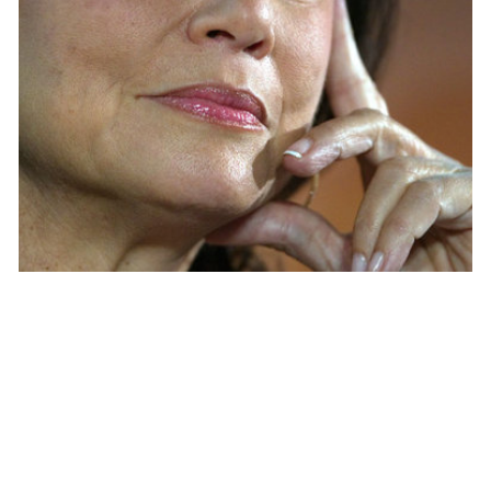
STARS
Départ de Claire Chazal : Anne Sinclair
dénonce la « brutalité » de TF1
ARNAUD · 12 SEPTEMBRE 2015