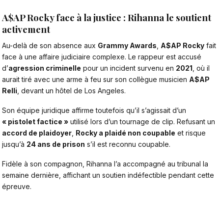
A$AP Rocky face à la justice : Rihanna le soutient
activement
Au-delà de son absence
aux
Grammy Awards
,
A$AP Rocky
fait
face à une affaire judiciaire complexe. Le rappeur est accusé
d’
agression criminelle
pour un incident survenu en
2021
, où il
aurait tiré avec une arme à feu sur son collègue musicien
A$AP
Relli
, devant un hôtel de Los Angeles.
Son équipe juridique affirme toutefois qu’il s’agissait d’un
« pistolet factice »
utilisé lors d’un tournage de clip. Refusant un
accord de plaidoyer
,
Rocky a plaidé non coupable
et risque
jusqu’à
24 ans de prison
s’il est reconnu coupable.
Fidèle à son compagnon,
Rihanna
l’a accompagné au tribunal la
semaine dernière, affichant un soutien indéfectible pendant cette
épreuve.