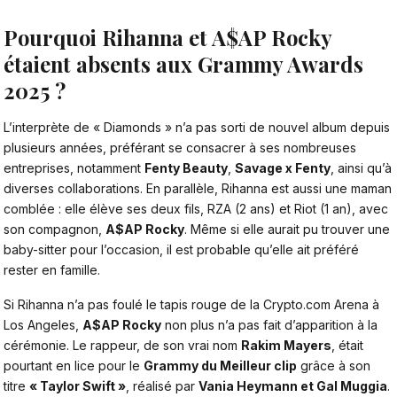
Pourquoi Rihanna et A$AP Rocky
étaient absents aux Grammy Awards
2025 ?
L’interprète de « Diamonds » n’a pas sorti de nouvel album depuis
plusieurs années, préférant se consacrer à ses nombreuses
entreprises, notamment
Fenty Beauty
,
Savage x Fenty
, ainsi qu’à
diverses collaborations. En parallèle, Rihanna est aussi une maman
comblée : elle élève ses deux fils, RZA (2 ans) et Riot (1 an), avec
son compagnon,
A$AP Rocky
. Même si elle aurait pu trouver une
baby-sitter pour l’occasion, il est probable qu’elle ait préféré
rester en famille.
Si Rihanna n’a pas foulé le tapis rouge de la Crypto.com Arena à
Los Angeles,
A$AP Rocky
non plus n’a pas fait d’apparition à la
cérémonie. Le rappeur, de son vrai nom
Rakim Mayers
, était
pourtant en lice pour le
Grammy du Meilleur clip
grâce à son
titre
« Taylor Swift »
, réalisé par
Vania Heymann et Gal Muggia
.