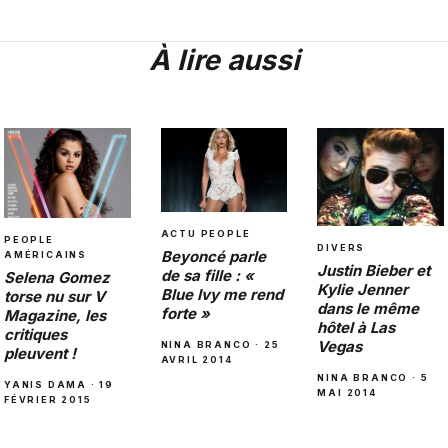
À lire aussi
ACTU PEOPLE
PEOPLE
DIVERS
Beyoncé parle
AMÉRICAINS
Justin Bieber et
de sa fille : «
Selena Gomez
Kylie Jenner
Blue Ivy me rend
torse nu sur V
dans le même
forte »
Magazine, les
hôtel à Las
critiques
Vegas
NINA BRANCO · 25
pleuvent !
AVRIL 2014
NINA BRANCO · 5
YANIS DAMA · 19
MAI 2014
FÉVRIER 2015