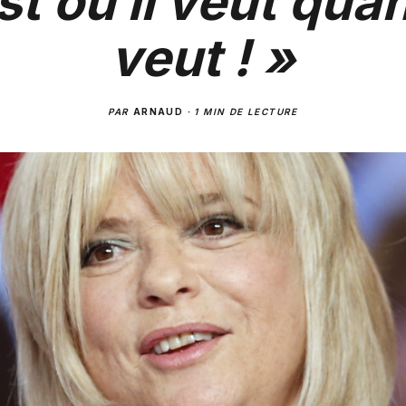
st où il veut quan
veut ! »
PAR
ARNAUD
·
1 MIN DE LECTURE