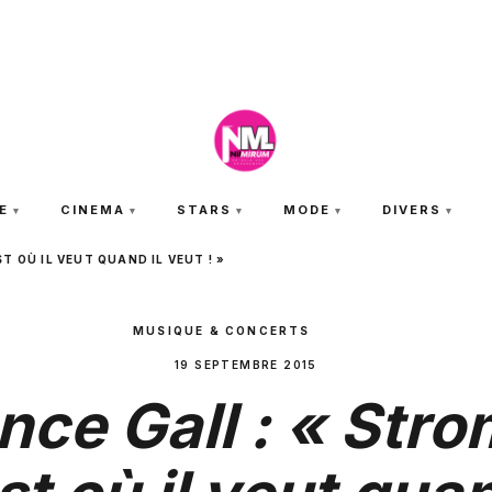
SAMEDI 8 AOÛT 2026
E
CINEMA
STARS
MODE
DIVERS
T OÙ IL VEUT QUAND IL VEUT ! »
MUSIQUE & CONCERTS
19 SEPTEMBRE 2015
nce Gall : « Str