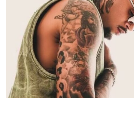
MUSIQUE & CONCERTS
Chris Brown détenu à Manchester : ses
concerts au Royaume-Uni annulés ?
JOSUÉ SOSSOU · 20 MAI 2025