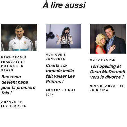
À lire aussi
MUSIQUE &
NEWS PEOPLE
CONCERTS
ACTU PEOPLE
FRANÇAIS ET
Charts : la
Tori Spelling et
POTINS DES
tornade Indila
STARS
Dean McDermott
fait valser Les
Benzema
vers le divorce ?
Prêtres !
devient papa
NINA BRANCO · 28
pour la première
JUIN 2014
ARNAUD · 7 MAI
fois !
2014
ARNAUD · 5
FÉVRIER 2014