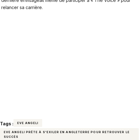
dernière envisageait même de
participer à « The Voice » pour
relancer sa carrière
.
Tags :
EVE ANGELI
EVE ANGELI PRÊTE À S'EXILER EN ANGLETERRE POUR RETROUVER LE
SUCCÈS