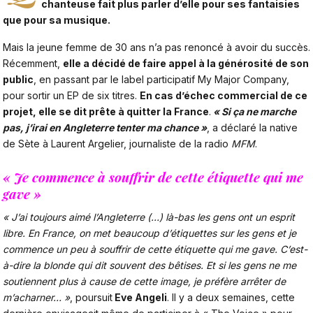
chanteuse fait plus parler d’elle pour ses fantaisies
que pour sa musique.
Mais la jeune femme de 30 ans n’a pas renoncé à avoir du succès.
Récemment,
elle a décidé de faire appel à la générosité de son
public
, en passant par le label participatif My Major Company,
pour sortir un EP de six titres.
En cas d’échec commercial de ce
projet, elle se dit prête à quitter la France
.
« Si ça ne marche
pas, j’irai en Angleterre tenter ma chance »
, a déclaré la native
de Sète à Laurent Argelier, journaliste de la radio
MFM
.
« Je commence à souffrir de cette étiquette qui me
gave »
« J’ai toujours aimé l’Angleterre (…) là-bas les gens ont un esprit
libre. En France, on met beaucoup d’étiquettes sur les gens et je
commence un peu à souffrir de cette étiquette qui me gave. C’est-
à-dire la blonde qui dit souvent des bêtises. Et si les gens ne me
soutiennent plus à cause de cette image, je préfère arrêter de
m’acharner… »
, poursuit
Eve Angeli
. Il y a deux semaines, cette