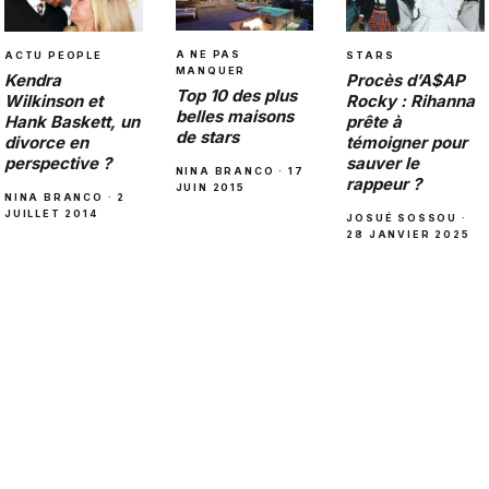
A NE PAS
ACTU PEOPLE
STARS
MANQUER
Kendra
Procès d’A$AP
Top 10 des plus
Wilkinson et
Rocky : Rihanna
belles maisons
Hank Baskett, un
prête à
de stars
divorce en
témoigner pour
perspective ?
sauver le
NINA BRANCO · 17
rappeur ?
JUIN 2015
NINA BRANCO · 2
JUILLET 2014
JOSUÉ SOSSOU ·
28 JANVIER 2025