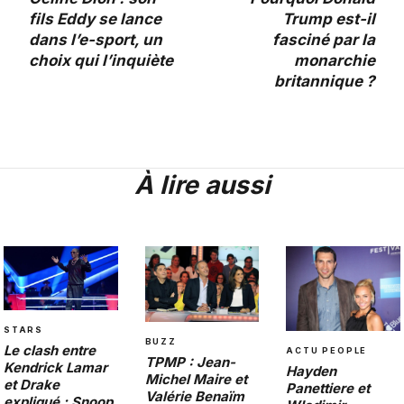
fils Eddy se lance
Trump est-il
dans l’e-sport, un
fasciné par la
choix qui l’inquiète
monarchie
britannique ?
À lire aussi
STARS
BUZZ
Le clash entre
ACTU PEOPLE
TPMP : Jean-
Kendrick Lamar
Hayden
Michel Maire et
et Drake
Panettiere et
Valérie Benaïm
expliqué : Snoop