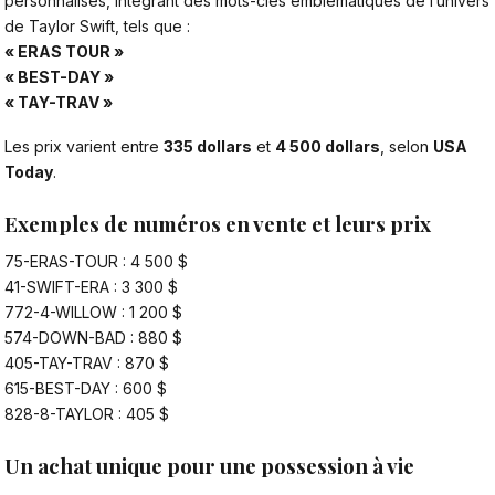
personnalisés, intégrant des mots-clés emblématiques de l’univers
de
Taylor Swift
, tels que :
« ERAS TOUR »
« BEST-DAY »
« TAY-TRAV »
Les prix varient entre
335 dollars
et
4 500 dollars
, selon
USA
Today
.
Exemples de numéros en vente et leurs prix
75-ERAS-TOUR : 4 500 $
41-SWIFT-ERA : 3 300 $
772-4-WILLOW : 1 200 $
574-DOWN-BAD : 880 $
405-TAY-TRAV : 870 $
615-BEST-DAY : 600 $
828-8-TAYLOR : 405 $
Un achat unique pour une possession à vie