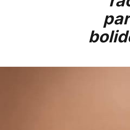
ra
par
bolid