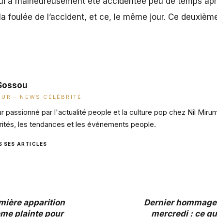
qui a malheureusement été accidentée peu de temps après
 la foulée de l’accident, et ce, le même jour. Ce deuxièm
Sossou
UR – NEWS CÉLÉBRITÉ
 passionné par l'actualité people et la culture pop chez Nil Miru
rités, les tendances et les événements people.
S SES ARTICLES
mière apparition
Dernier hommage 
ème plainte pour
mercredi : ce qu