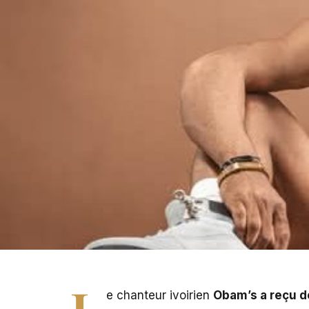
PHOTO - Obam’s
L
e chanteur ivoirien
Obam’s a reçu d