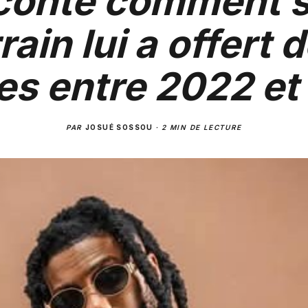
conte comment 
rain lui a offert 
es entre 2022 e
PAR
JOSUÉ SOSSOU
·
2 MIN DE LECTURE