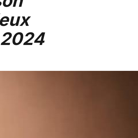
son
deux
t 2024