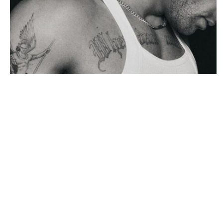
STARS
Tristesse mondiale : Le corps de Liam
Payne en route pour Londres
JOSUÉ SOSSOU · 7 NOVEMBRE 2024