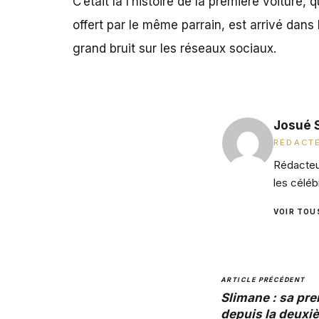
C’était là
l’histoire de la première voiture
, 
offert par le même parrain, est arrivé dans
grand bruit sur les réseaux sociaux.
Josué 
RÉDACTE
Rédacteur
les céléb
VOIR TOU
ARTICLE PRÉCÉDENT
Slimane : sa pre
depuis la deuxi