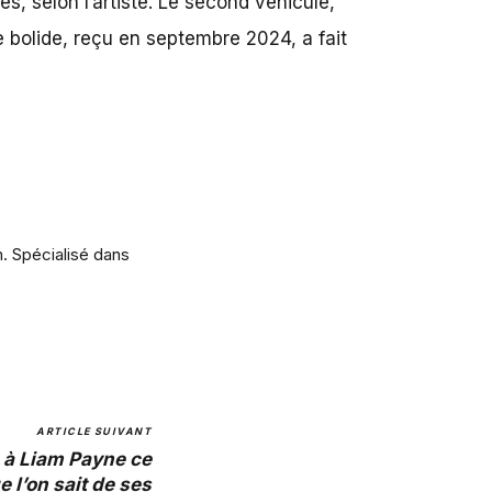
, selon l’artiste. Le second véhicule,
e bolide, reçu en septembre 2024, a fait
m. Spécialisé dans
ARTICLE SUIVANT
à Liam Payne ce
e l’on sait de ses