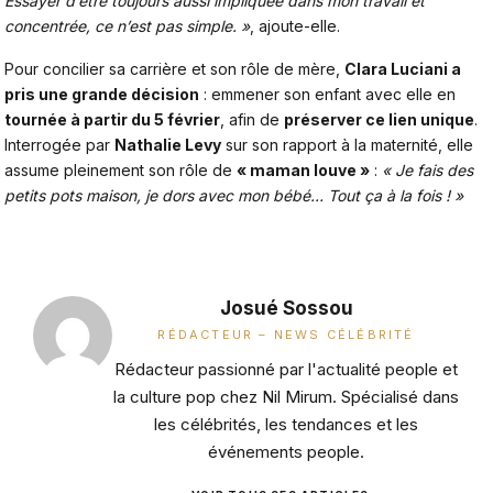
Essayer d’être toujours aussi impliquée dans mon travail et
concentrée, ce n’est pas simple. »
, ajoute-elle.
Pour concilier
sa carrière et son rôle de mère,
Clara Luciani
a
pris une grande décision
: emmener son enfant avec elle en
tournée à partir du 5 février
, afin de
préserver ce lien unique
.
Interrogée par
Nathalie Levy
sur son rapport à la maternité, elle
assume pleinement son rôle de
« maman louve »
:
« Je fais des
petits pots maison, je dors avec mon bébé… Tout ça à la fois ! »
Josué Sossou
RÉDACTEUR – NEWS CÉLÉBRITÉ
Rédacteur passionné par l'actualité people et
la culture pop chez Nil Mirum. Spécialisé dans
les célébrités, les tendances et les
événements people.