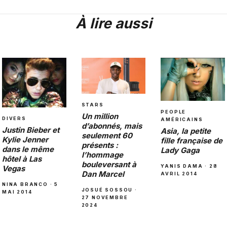
À lire aussi
STARS
PEOPLE
Un million
DIVERS
AMÉRICAINS
d’abonnés, mais
Justin Bieber et
Asia, la petite
seulement 60
Kylie Jenner
fille française de
présents :
dans le même
Lady Gaga
l’hommage
hôtel à Las
bouleversant à
YANIS DAMA · 28
Vegas
Dan Marcel
AVRIL 2014
NINA BRANCO · 5
JOSUÉ SOSSOU ·
MAI 2014
27 NOVEMBRE
2024