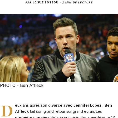
PAR
JOSUÉ SOSSOU
·
2 MIN DE LECTURE
PHOTO - Ben Affleck
D
eux ans après son
divorce avec Jennifer Lopez
,
Ben
Affleck
fait son grand retour sur grand écran. Les
premières images
de son nouveau film, dévoilées le
12