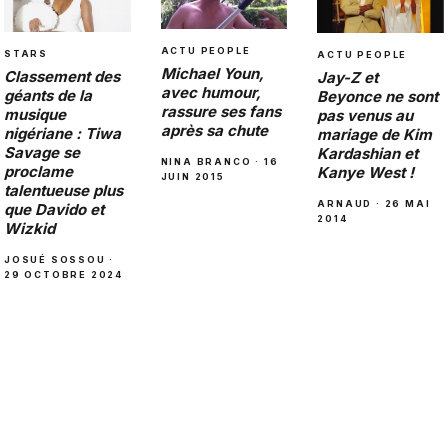
ACTU PEOPLE
STARS
ACTU PEOPLE
Michael Youn,
Classement des
Jay-Z et
avec humour,
géants de la
Beyonce ne sont
rassure ses fans
musique
pas venus au
après sa chute
nigériane : Tiwa
mariage de Kim
Savage se
Kardashian et
NINA BRANCO · 16
proclame
Kanye West !
JUIN 2015
talentueuse plus
ARNAUD · 26 MAI
que Davido et
2014
Wizkid
JOSUÉ SOSSOU ·
29 OCTOBRE 2024