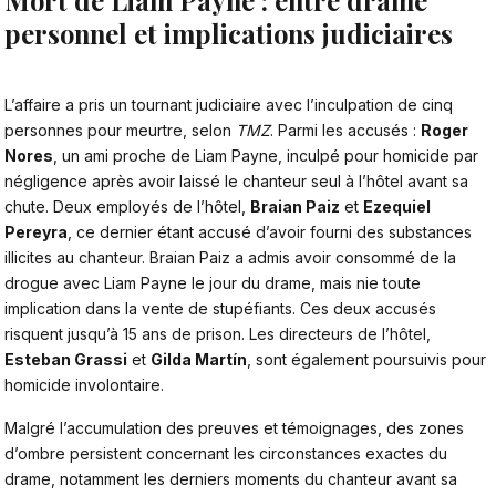
Mort de Liam Payne : entre drame
personnel et implications judiciaires
L’affaire a pris un tournant judiciaire avec l’inculpation de cinq
personnes pour meurtre, selon
TMZ
. Parmi les accusés :
Roger
Nores
, un ami proche de Liam Payne, inculpé pour homicide par
négligence après avoir laissé le chanteur seul à l’hôtel avant sa
chute. Deux employés de l’hôtel,
Braian Paiz
et
Ezequiel
Pereyra
, ce dernier étant accusé d’avoir fourni des substances
illicites au chanteur. Braian Paiz a admis avoir consommé de la
drogue avec Liam Payne le jour du drame, mais nie toute
implication dans la vente de stupéfiants. Ces deux accusés
risquent jusqu’à 15 ans de prison. Les directeurs de l’hôtel,
Esteban Grassi
et
Gilda Martín
, sont également poursuivis pour
homicide involontaire.
Malgré l’accumulation des
preuves et témoignages
, des zones
d’ombre persistent concernant les circonstances exactes du
drame, notamment les derniers moments du chanteur avant sa