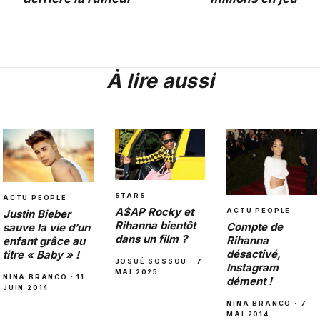
À lire aussi
STARS
ACTU PEOPLE
A$AP Rocky et
ACTU PEOPLE
Justin Bieber
Rihanna bientôt
Compte de
sauve la vie d’un
dans un film ?
Rihanna
enfant grâce au
désactivé,
titre « Baby » !
JOSUÉ SOSSOU · 7
Instagram
MAI 2025
NINA BRANCO · 11
dément !
JUIN 2014
NINA BRANCO · 7
MAI 2014