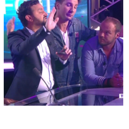
BUZZ
Cyril Hanouna et Jamel Debbouze sèment
la zizanie sur i>TELE, Pascal Praud