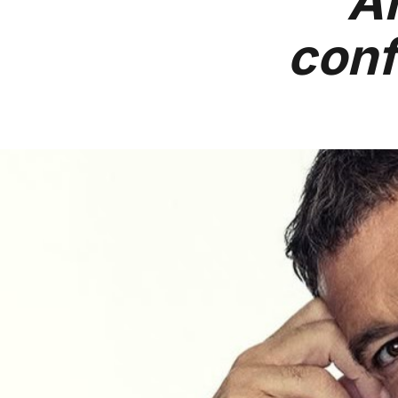
A
conf