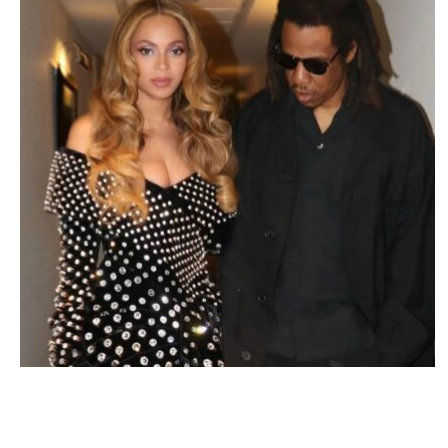
STARS
Agression sexuelle : Forbes prive Beyoncé
du nom de famille de Jay-Z