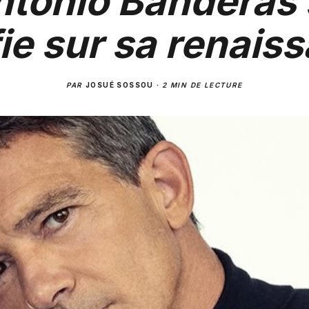
ntonio Banderas 
ie sur sa renais
PAR
JOSUÉ SOSSOU
·
2 MIN DE LECTURE