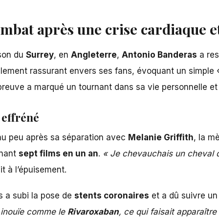
mbat après une crise cardiaque et 
ison du
Surrey
, en
Angleterre
,
Antonio Banderas
a res
tialement rassurant envers ses fans, évoquant un simple «
preuve a marqué un tournant dans sa vie personnelle et 
 effréné
nu
peu après sa séparation avec
Melanie Griffith
, la m
înant
sept films en un an
.
« Je chevauchais un cheval d
t à l’épuisement.
s a subi la pose de
stents coronaires
et a dû suivre u
 inouïe comme le
Rivaroxaban
, ce qui faisait apparaî