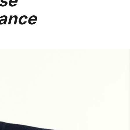
se
sance