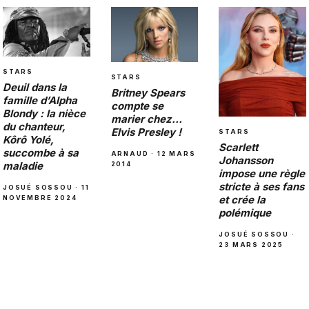
STARS
STARS
Deuil dans la
Britney Spears
famille d’Alpha
compte se
Blondy : la nièce
marier chez…
du chanteur,
Elvis Presley !
STARS
Kôrô Yolé,
Scarlett
succombe à sa
ARNAUD · 12 MARS
Johansson
maladie
2014
impose une règle
stricte à ses fans
JOSUÉ SOSSOU · 11
et crée la
NOVEMBRE 2024
polémique
JOSUÉ SOSSOU ·
23 MARS 2025