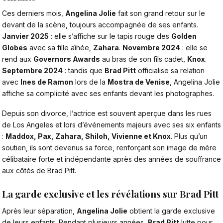
Ces derniers mois,
Angelina Jolie
fait son grand retour sur le
devant de la scène, toujours accompagnée de ses enfants.
Janvier 2025
: elle s’affiche sur le tapis rouge des
Golden
Globes
avec sa fille aînée,
Zahara
.
Novembre 2024
: elle se
rend aux
Governors Awards
au bras de son fils cadet,
Knox
.
Septembre 2024
: tandis que
Brad Pitt
officialise sa relation
avec
Ines de Ramon
lors de la
Mostra de Venise
, Angelina Jolie
affiche sa complicité avec ses enfants devant les photographes.
Depuis son divorce, l’actrice est souvent aperçue dans les rues
de Los Angeles et lors d’événements majeurs avec ses six enfants
:
Maddox, Pax, Zahara, Shiloh, Vivienne et Knox
.
Plus qu’un
soutien, ils sont devenus sa force, renforçant son image de mère
célibataire forte et indépendante après des années de souffrance
aux côtés de Brad Pitt.
La garde exclusive et les révélations sur Brad Pitt
Après leur séparation,
Angelina Jolie
obtient la garde exclusive
de leurs enfants. Pendant plusieurs années,
Brad Pitt
lutte pour