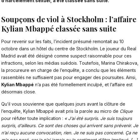
d’harcèlement sexuel, a été classée sans suite.
Soupçons de viol à Stockholm : l’affaire
Kylian Mbappé classée sans suite
Pour revenir sur les faits,
l’incident présumé remontait au 10
octobre dans un hôtel du centre de Stockholm. Le joueur du Real
Madrid avait été désigné comme suspect raisonnable pour ces
infractions
, selon les médias suédois. Toutefois, Marina Chirakova,
la procureure en charge de l’enquête, a conclu que les éléments
rassemblés ne suffisaient pas pour engager des poursuites. Ainsi,
Kylian Mbappé
n’a pas été formellement inculpé, et l’affaire est
désormais close.
Qu’il vous souvienne que quelques jours avant la clôture de
l’enquête, Kylian Mbappé avait pris la parole au micro de
Clique
pour réfuter toute implication :
« J’ai été surpris. Je suis toujours
surpris, d’ailleurs. Ce sont des choses qui arrivent sans prévenir. Je
n’ai reçu aucune convocation, rien. Je ne suis pas concerné. Ça ne
m’a pas pesé, car je n’ai jamais eu le sentiment d’être impliqué. […]