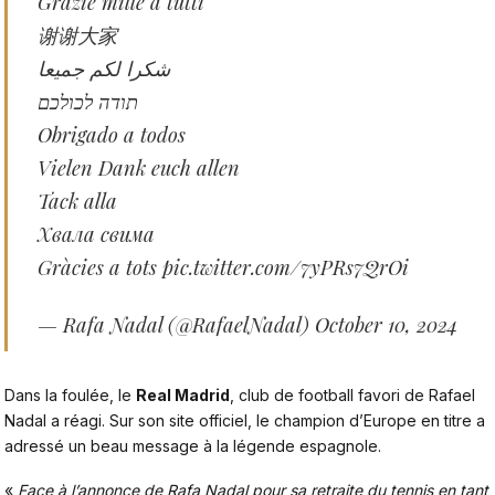
Grazie mille à tutti
谢谢大家
شكرا لكم جميعا
תודה לכולכם
Obrigado a todos
Vielen Dank euch allen
Tack alla
Хвала свима
Gràcies a tots
pic.twitter.com/7yPRs7QrOi
— Rafa Nadal (@RafaelNadal)
October 10, 2024
Dans la foulée, le
Real Madrid
, club de football favori de Rafael
Nadal a réagi. Sur son site officiel, le champion d’Europe en titre a
adressé un beau message à la légende espagnole.
«
Face à l’annonce de Rafa Nadal pour sa retraite du tennis en tant