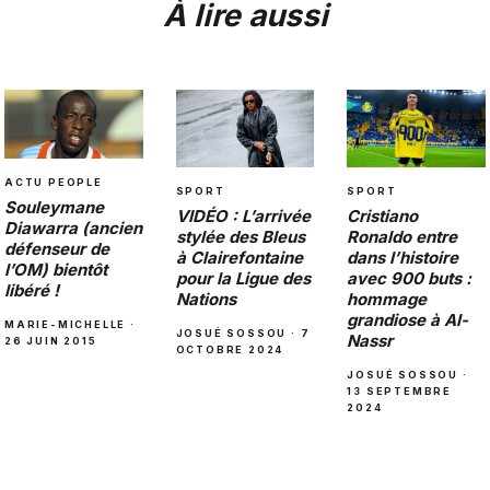
À lire aussi
ACTU PEOPLE
SPORT
SPORT
Souleymane
VIDÉO : L’arrivée
Cristiano
Diawarra (ancien
stylée des Bleus
Ronaldo entre
défenseur de
à Clairefontaine
dans l’histoire
l’OM) bientôt
pour la Ligue des
avec 900 buts :
libéré !
Nations
hommage
grandiose à Al-
MARIE-MICHELLE ·
JOSUÉ SOSSOU · 7
Nassr
26 JUIN 2015
OCTOBRE 2024
JOSUÉ SOSSOU ·
13 SEPTEMBRE
2024