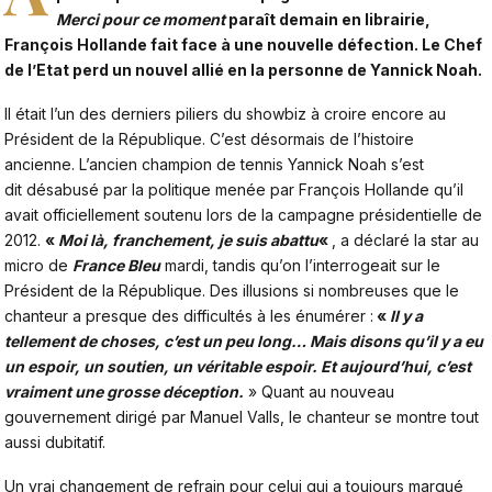
Merci pour ce moment
paraît demain en librairie,
François Hollande fait face à une nouvelle défection. Le Chef
de l’Etat perd un nouvel allié en la personne de Yannick Noah.
Il était l’un des derniers piliers du showbiz à croire encore au
Président de la République. C’est désormais de l’histoire
ancienne. L’ancien champion de tennis Yannick Noah s’est
dit désabusé par la politique menée par François Hollande qu’il
avait officiellement soutenu lors de la campagne présidentielle de
2012.
«
Moi là, franchement, je suis abattu
«
, a déclaré la star au
micro de
France Bleu
mardi, tandis qu’on l’interrogeait sur le
Président de la République. Des illusions si nombreuses que le
chanteur a presque des difficultés à les énumérer :
«
Il y a
tellement de choses, c’est un peu long… Mais disons qu’il y a eu
un espoir, un soutien, un véritable espoir. Et aujourd’hui, c’est
vraiment une grosse déception.
» Quant au nouveau
gouvernement dirigé par Manuel Valls, le chanteur se montre tout
aussi dubitatif.
Un vrai changement de refrain pour celui qui a toujours marqué