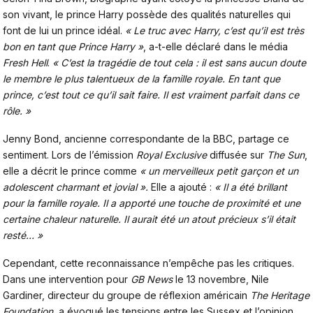
son vivant, le prince Harry possède des qualités naturelles qui
font de lui un prince idéal.
« Le truc avec Harry, c’est qu’il est très
bon en tant que Prince Harry »
, a-t-elle déclaré dans le média
Fresh Hell
.
« C’est la tragédie de tout cela : il est sans aucun doute
le membre le plus talentueux de la famille royale. En tant que
prince, c’est tout ce qu’il sait faire. Il est vraiment parfait dans ce
rôle. »
Jenny Bond
, ancienne correspondante de la BBC, partage ce
sentiment. Lors de l’émission
Royal Exclusive
diffusée sur
The Sun
,
elle a décrit le prince comme
« un merveilleux petit garçon et un
adolescent charmant et jovial ».
Elle a ajouté :
« Il a été brillant
pour la famille royale. Il a apporté une touche de proximité et une
certaine chaleur naturelle. Il aurait été un atout précieux s’il était
resté… »
Cependant, cette reconnaissance n’empêche pas les critiques.
Dans une intervention pour
GB News
le 13 novembre, Nile
Gardiner, directeur du groupe de réflexion américain
The Heritage
Foundation
, a évoqué les tensions entre les Sussex et l’opinion