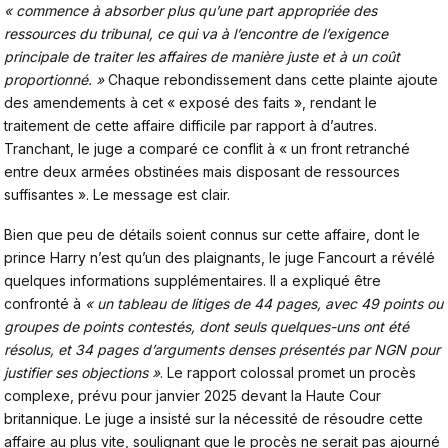
« commence à absorber plus qu’une part appropriée des
ressources du tribunal, ce qui va à l’encontre de l’exigence
principale de traiter les affaires de manière juste et à un coût
proportionné. »
Chaque rebondissement dans cette plainte ajoute
des amendements à cet « exposé des faits », rendant le
traitement de cette affaire difficile par rapport à d’autres.
Tranchant, le juge a comparé ce conflit à « un front retranché
entre deux armées obstinées mais disposant de ressources
suffisantes ». Le message est clair.
Bien que peu de détails soient connus sur cette affaire, dont le
prince Harry
n’est qu’un
des plaignants, le juge
Fancourt a révélé
quelques informations supplémentaires. Il a expliqué être
confronté à
« un tableau de litiges de 44 pages, avec 49 points ou
groupes de points contestés, dont seuls quelques-uns ont été
résolus, et 34 pages d’arguments denses présentés par NGN pour
justifier ses objections »
. Le rapport colossal promet un procès
complexe, prévu pour janvier 2025 devant la Haute Cour
britannique. Le juge a insisté sur la nécessité de résoudre cette
affaire au plus vite, soulignant que le procès ne serait pas ajourné