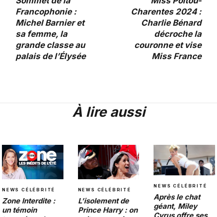
Sommet de la
Miss Poitou-
Francophonie :
Charentes 2024 :
Michel Barnier et
Charlie Bénard
sa femme, la
décroche la
grande classe au
couronne et vise
palais de l’Élysée
Miss France
À lire aussi
NEWS CÉLÉBRITÉ
NEWS CÉLÉBRITÉ
NEWS CÉLÉBRITÉ
Après le chat
L’isolement de
Zone Interdite :
géant, Miley
Prince Harry : on
un témoin
Cyrus offre ses