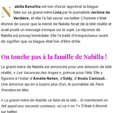
N
abilla Benattia
est loin d’avoir apprécié la blague
faite sur sa grand-mère
Livia
par le journaliste
Jerôme de
Verdière
, et elle l’a fait savoir via twitter. L’homme s’était
étonné de savoir que la mémé de Nabilla ferait de la télé réalité et
avait posté un message ironique sur le sujet. La réponse de
Nabilla est presqu’immédiate. Elle l’a traité d’irrespectueux avant
de signifier que sa blague était loin d’être drôle.
On touche pas à la famille de Nabilla !
La grand-mère de
Nabilla
est annoncée pour une émission de télé
réalité, «
Les Vacances des Anges
», prévue pour l’été. Elle y
figurera à l’instar d’
Amélie Neten,
d’
Eddy
, d’
Anaïs Camizuli
…
Une annonce qui en a surpris plus d’un, le journaliste de
Paris
Première
en tête.
«
La grand-mère de Nabilla va faire de la télé… Si maintenant on
fait appel aux seconds couteaux, où va-t-on ?
» S’était-il étonné
sur twitter.