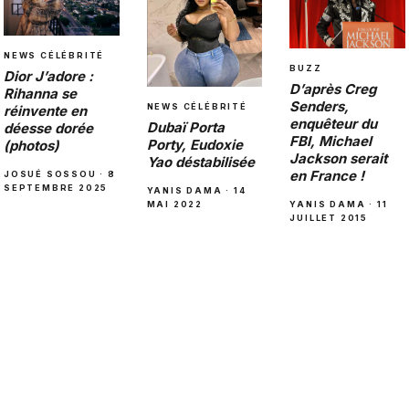
NEWS CÉLÉBRITÉ
BUZZ
Dior J’adore :
D’après Creg
Rihanna se
Senders,
NEWS CÉLÉBRITÉ
réinvente en
enquêteur du
Dubaï Porta
déesse dorée
FBI, Michael
Porty, Eudoxie
(photos)
Jackson serait
Yao déstabilisée
en France !
JOSUÉ SOSSOU · 8
SEPTEMBRE 2025
YANIS DAMA · 14
MAI 2022
YANIS DAMA · 11
JUILLET 2015