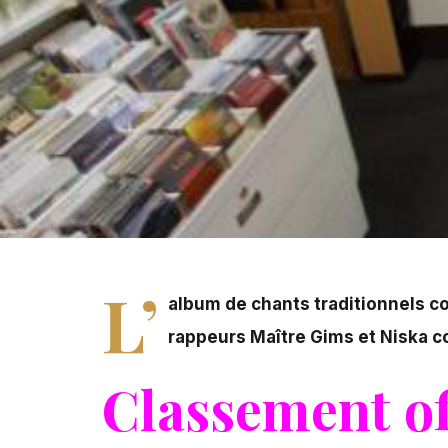
L’
album de chants traditionnels c
rappeurs Maître Gims et Niska c
Classement of