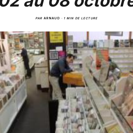
02 au 08 octobr
PAR
ARNAUD
·
1 MIN DE LECTURE