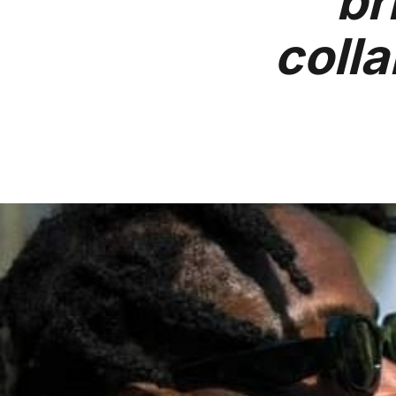
br
coll