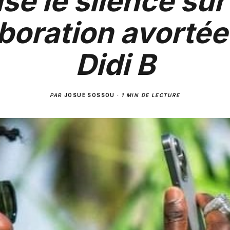
ise le silence sur
aboration avortée
Didi B
PAR
JOSUÉ SOSSOU
·
1 MIN DE LECTURE