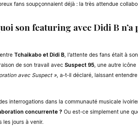
breux fans soupçonnaient déjà : la très attendue collab
oi son featuring avec Didi B n’a p
 entre
Tchaikabo et
Didi B
, l’attente des fans était à so
 raison de son travail avec
Suspect 95
, une autre icône 
aboration avec Suspect »
, a-t-il déclaré, laissant entendr
es interrogations dans la communauté musicale ivoiri
laboration concurrente ?
Ou est-ce simplement une que
les jours à venir.