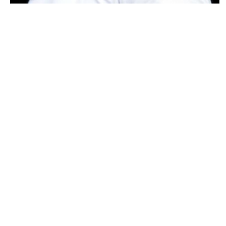
ACTU PEOPLE
Rebondissement dans l’affaire de
l’agression commise par Rohff dans le
magasin de Booba !
ARNAUD · 4 JUILLET 2014