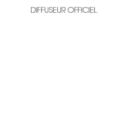
TELE
Mondial 2014 : quels matches ont réalisé
les meilleures audiences sur TF1 ?
ARNAUD · 14 JUILLET 2014