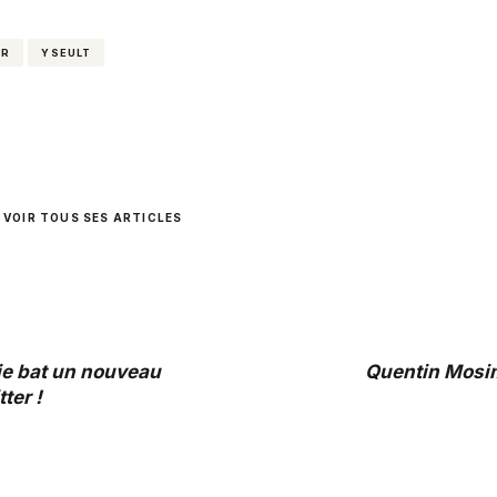
ER
YSEULT
VOIR TOUS SES ARTICLES
ie bat un nouveau
Quentin Mosi
ter !