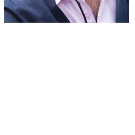
MUSIQUE & CONCERTS
Anges de la télé-réalité : Mario (Star
Academy 1) a refusé un gros cachet !
ARNAUD · 10 AVRIL 2014