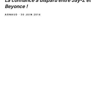
La confiance a disparu entre Jay-Z et
Beyonce !
ARNAUD · 30 JUIN 2014