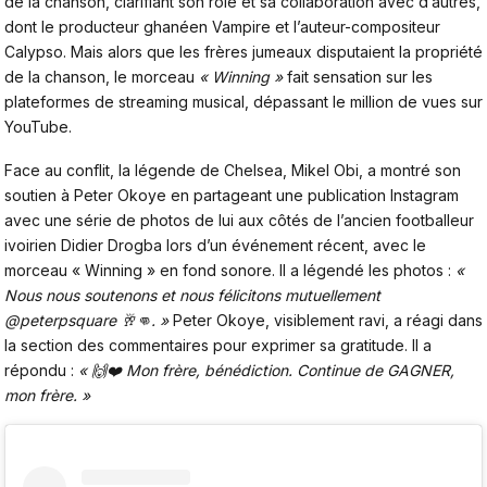
de la chanson, clarifiant son rôle et sa collaboration avec d’autres,
dont le producteur ghanéen Vampire et l’auteur-compositeur
Calypso. Mais alors que les frères jumeaux disputaient la propriété
de la chanson, le morceau
« Winning »
fait sensation sur les
plateformes de streaming musical, dépassant le million de vues sur
YouTube.
Face au conflit, la légende de Chelsea, Mikel Obi, a montré son
soutien à Peter Okoye en partageant une publication Instagram
avec une série de photos de lui aux côtés de l’ancien footballeur
ivoirien
Didier Drogba
lors d’un événement récent, avec le
morceau « Winning » en fond sonore. Il a légendé les photos :
«
Nous nous soutenons et nous félicitons mutuellement
@peterpsquare 🥂👊. »
Peter Okoye, visiblement ravi, a réagi dans
la section des commentaires pour exprimer sa gratitude. Il a
répondu :
« 🙌❤️ Mon frère, bénédiction. Continue de GAGNER,
mon frère. »