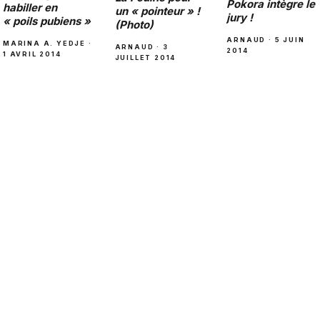
Pokora intègre le
habiller en
un « pointeur » !
jury !
« poils pubiens »
(Photo)
ARNAUD · 5 JUIN
MARINA A. YEDJE ·
ARNAUD · 3
2014
1 AVRIL 2014
JUILLET 2014