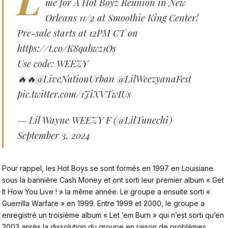
me for A Hot Boyz Reunion in New
Orleans 11/2 at Smoothie King Center!
Pre-sale starts at 12PM CT on
https://t.co/K8qabwz1Os
Use code: WEEZY
🔥🔥
@LiveNationUrban
@LilWeezyanaFest
pic.twitter.com/1JiXVTwIUs
— Lil Wayne WEEZY F (@LilTunechi)
September 3, 2024
Pour rappel, les Hot Boys se sont formés en 1997 en Louisiane
sous la bannière Cash Money et ont sorti leur premier album « Get
It How You Live ! » la même année. Le groupe a ensuite sorti «
Guerrilla Warfare » en 1999. Entre 1999 et 2000, le groupe a
enregistré un troisième album « Let ’em Burn » qui n’est sorti qu’en
2003 après la dissolution du groupe en raison de problèmes