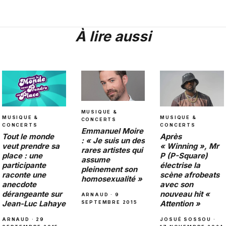
À lire aussi
MUSIQUE &
MUSIQUE &
MUSIQUE &
CONCERTS
CONCERTS
CONCERTS
Emmanuel Moire
Après
Tout le monde
: « Je suis un des
« Winning », Mr
veut prendre sa
rares artistes qui
P (P-Square)
place : une
assume
électrise la
participante
pleinement son
scène afrobeats
raconte une
homosexualité »
avec son
anecdote
nouveau hit «
dérangeante sur
ARNAUD · 9
Attention »
Jean-Luc Lahaye
SEPTEMBRE 2015
JOSUÉ SOSSOU ·
ARNAUD · 29