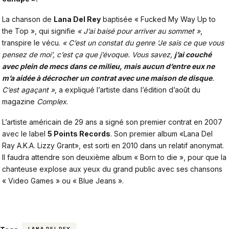
La chanson de
Lana Del Rey
baptisée « Fucked My Way Up to
the Top », qui signifie
« J’ai baisé pour arriver au sommet »
,
transpire le vécu.
« C’est un constat du genre ‘Je sais ce que vous
pensez de moi’, c’est ça que j’évoque. Vous savez,
j’ai couché
avec plein de mecs dans ce milieu, mais aucun d’entre eux ne
m’a aidée à décrocher un contrat avec une maison de disque
.
C’est agaçant »
, a expliqué l’artiste dans l’édition d’août du
magazine
Complex
.
L’artiste américain de 29 ans a signé son premier contrat en 2007
avec le label
5 Points Records
. Son premier album «Lana Del
Ray A.K.A. Lizzy Grant», est sorti en 2010 dans un relatif anonymat.
Il faudra attendre son deuxième album « Born to die », pour que la
chanteuse explose aux yeux du grand public avec ses chansons
« Video Games » ou « Blue Jeans ».
LANA DEL REY