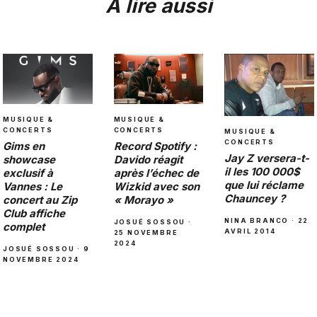
À lire aussi
MUSIQUE &
MUSIQUE &
CONCERTS
CONCERTS
MUSIQUE &
CONCERTS
Gims en
Record Spotify :
Jay Z versera-t-
showcase
Davido réagit
il les 100 000$
exclusif à
après l’échec de
que lui réclame
Vannes : Le
Wizkid avec son
Chauncey ?
concert au Zip
« Morayo »
Club affiche
NINA BRANCO · 22
JOSUÉ SOSSOU ·
complet
AVRIL 2014
25 NOVEMBRE
2024
JOSUÉ SOSSOU · 9
NOVEMBRE 2024