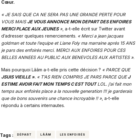
Cœur.
« JE SAIS QUE CA NE SERA PAS UNE GRANDE PERTE POUR
VOUS MAIS
JE VOUS ANNONCE MON DEPART DES ENFOIRES
MERCI PLACE AUX JEUNES
»
, a-t-elle écrit sur Twitter avant
d’adresser quelques remerciements.
« Merci a jean jacques
goldman et toute l’equipe et Liane Foly ma marraine aprés 15 ANS
je pars des enfoirés merci. MERCI AUX ENFOIRES POUR CES
BELLES ANNEES AU PUBLIC AUX BENEVOLES AUX ARTISTES »
.
Mais pourquoi Lââm a-t-elle pris cette décision ?
« PARCE QUE
JSUIS VIEILLE »
. « T’AS RIEN COMPRIS JE PARS PARCE QUE
J
ESTIME AVOIR FAIT MON TEMPS C EST TOUT
LOL. j’ai fait mon
temps aux enfoirés place a la nouvelle generation !!! je garderais
que de bons souvenirs une chance incroyable !! »
, a-t-elle
répondu à certains internautes.
Tags :
DÉPART
LÂÂM
LES ENFOIRÉS