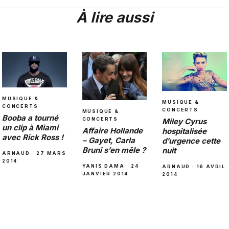
À lire aussi
MUSIQUE &
MUSIQUE &
CONCERTS
CONCERTS
MUSIQUE &
Booba a tourné
CONCERTS
Miley Cyrus
un clip à Miami
Affaire Hollande
hospitalisée
avec Rick Ross !
– Gayet, Carla
d’urgence cette
Bruni s’en mêle ?
nuit
ARNAUD · 27 MARS
2014
YANIS DAMA · 24
ARNAUD · 16 AVRIL
JANVIER 2014
2014