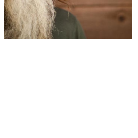
ACTU PEOPLE
Phil Robertson : « L’homosexualité mérite
la damnation éternelle »
NINA BRANCO · 22 MAI 2014