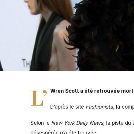
L'Wren Scott a été retrouvée morte ce lundi à New-York,
L’
Wren Scott a été retrouvée morte
D’après le site
Fashionista
, la com
Selon le
New York Daily News
, la piste du
désespérée n’a été trouvée…