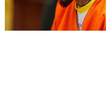
ACTU PEOPLE
Chris Brown dans un rôle « inédit » au
tribunal !
NINA BRANCO · 14 MAI 2014