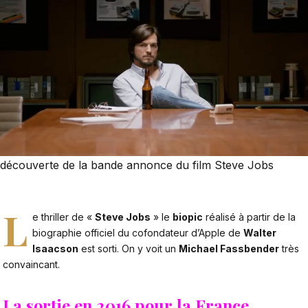
découverte de la bande annonce du film Steve Jobs
L
e
thriller
de «
Steve Jobs
» le
biopic
réalisé à partir de la
biographie officiel du cofondateur d’
Apple
de
Walter
Isaacson
est sorti. On y voit un
Michael Fassbender
très
convaincant.
La sortie en 2016 pour la France