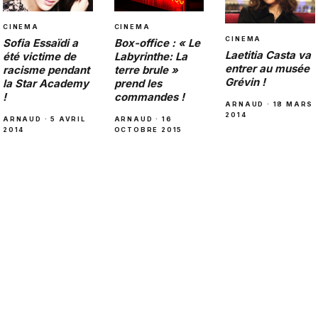
CINEMA
CINEMA
CINEMA
Sofia Essaïdi a
Box-office : « Le
Laetitia Casta va
été victime de
Labyrinthe: La
entrer au musée
racisme pendant
terre brule »
Grévin !
la Star Academy
prend les
!
commandes !
ARNAUD · 18 MARS
2014
ARNAUD · 5 AVRIL
ARNAUD · 16
2014
OCTOBRE 2015