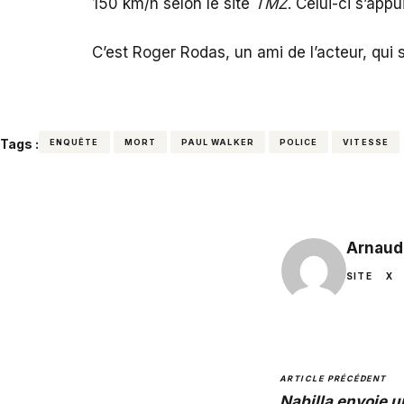
150 km/h selon le site
TMZ
. Celui-ci s’app
C’est Roger Rodas, un ami de l’acteur, qu
Tags :
ENQUÊTE
MORT
PAUL WALKER
POLICE
VITESSE
Arnaud
SITE
X
ARTICLE PRÉCÉDENT
Nabilla envoie u