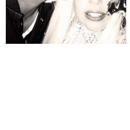
ACTU PEOPLE
Taylor Kinney : « Je suis fier de Lady Gaga
! »
NINA BRANCO · 12 MAI 2014