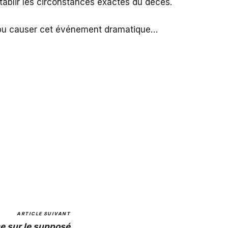
établir les circonstances exactes du décès.
’a pu causer cet événement dramatique…
ARTICLE SUIVANT
ce sur le supposé