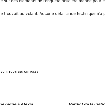
uie sur des éléments de l’enquête policière menée pour 
i se trouvait au volant. Aucune défaillance technique n
VOIR TOUS SES ARTICLES
ne pique à Alexia
Verdict de la justi