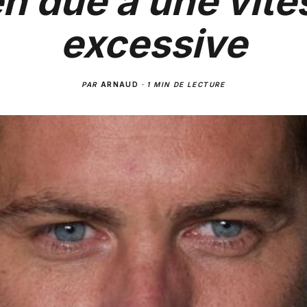
en due à une vite
excessive
PAR
ARNAUD
·
1 MIN DE LECTURE