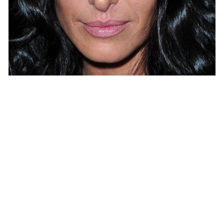
CINEMA
Jenifer privilégie-t-elle désormais le
cinéma à la musique ?
ARNAUD · 11 SEPTEMBRE 2015