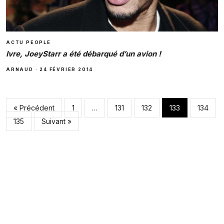
ACTU PEOPLE
Ivre, JoeyStarr a été débarqué d’un avion !
ARNAUD
·
24 FÉVRIER 2014
Pagination des pub
« Précédent
1
…
131
132
133
134
135
Suivant »