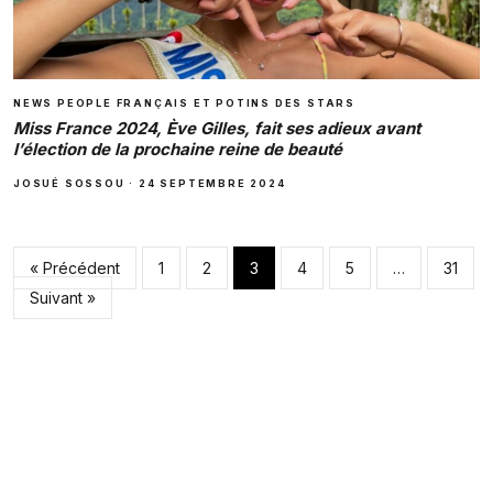
NEWS PEOPLE FRANÇAIS ET POTINS DES STARS
Miss France 2024, Ève Gilles, fait ses adieux avant
l’élection de la prochaine reine de beauté
JOSUÉ SOSSOU
·
24 SEPTEMBRE 2024
Pagination des pub
« Précédent
1
2
3
4
5
…
31
Suivant »