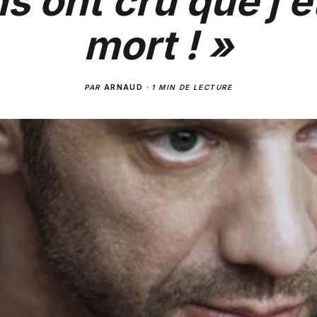
s ont cru que j’é
mort ! »
PAR
ARNAUD
·
1 MIN DE LECTURE