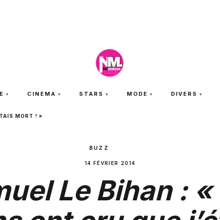
VENDREDI 7 AOÛT 2026
E
CINEMA
STARS
MODE
DIVERS
TAIS MORT ! »
BUZZ
14 FÉVRIER 2014
uel Le Bihan : «