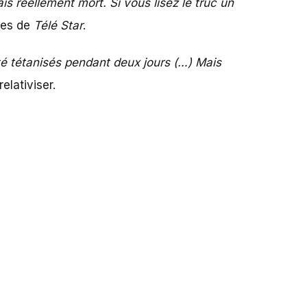
tais réellement mort. Si vous lisez le truc un
nes de
Télé Star
.
té tétanisés pendant deux jours (…) Mais
 relativiser.