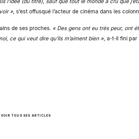
sis l’idée (du titre), sauf que tout le monde a cru que j’é
voir »
, s’est offusqué l’acteur de cinéma dans les colon
tains de ses proches.
« Des gens ont eu très peur, ont é
moi, ce qui veut dire qu’ils m’aiment bien »
, a-t-il fini par
VOIR TOUS SES ARTICLES