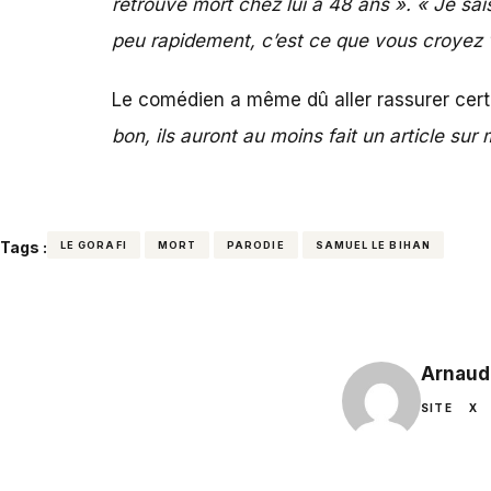
retrouvé mort chez lui à 48 ans »
. « Je sai
peu rapidement, c’est ce que vous croyez 
Le comédien a même dû aller rassurer cer
bon, ils auront au moins fait un article sur 
Tags :
LE GORAFI
MORT
PARODIE
SAMUEL LE BIHAN
Arnaud
SITE
X