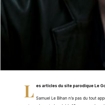
Les articles du site parodique Le Gorafi ne font pas rire
L
es articles du site parodique Le Go
Samuel Le Bihan n’a pas du tout appré