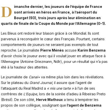
D
imanche dernier, les joueurs de l’équipe de France
sont arrivés en héros en France, à l’aéroport du
Bourget (93), trois jours après leur élimination en
quarts de finale de la Coupe du Monde par l’Allemagne (0-1).
Les Bleus ont redoré leur blason grâce à ce Mondial. Ils sont
parvenus à reconquérir le cœur des Français. Pourtant, certains
comportements de joueurs ne seraient pas exempts de tout
reproche. Le journaliste
Pierre Ménès
accuse
Karim Benzema
d’avoir choisi le joueur avec qui il voulait jouer en attaque face à
l’Allemagne (Antoine Griezmann, Ndlr), pour un résultat qui n’a pas
été à la hauteur des attentes.
Le journaliste de
Canal+
va même plus loin dans les révélations.
Sur le plateau du
Grand Journal
, il assure que l’agent de
l’attaquant du Real Madrid a
« mis une tarte »
à l’un de ses
confrères de
L’Equipe
, lors de la soirée d’adieu à Ribeirao Preto
(Brésil). De son côté,
Hervé Mathoux
a tenu à tempérer les
propos de son collègue, soulignant que
l’agent de Benzema