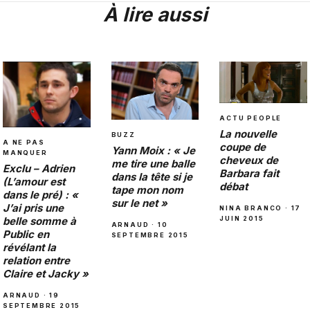
À lire aussi
ACTU PEOPLE
La nouvelle
BUZZ
A NE PAS
coupe de
Yann Moix : « Je
MANQUER
cheveux de
me tire une balle
Exclu – Adrien
Barbara fait
dans la tête si je
(L’amour est
débat
tape mon nom
dans le pré) : «
sur le net »
J’ai pris une
NINA BRANCO · 17
belle somme à
JUIN 2015
ARNAUD · 10
Public en
SEPTEMBRE 2015
révélant la
relation entre
Claire et Jacky »
ARNAUD · 19
SEPTEMBRE 2015