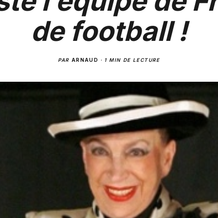
ste l’équipe de F
de football !
PAR
ARNAUD
·
1 MIN DE LECTURE