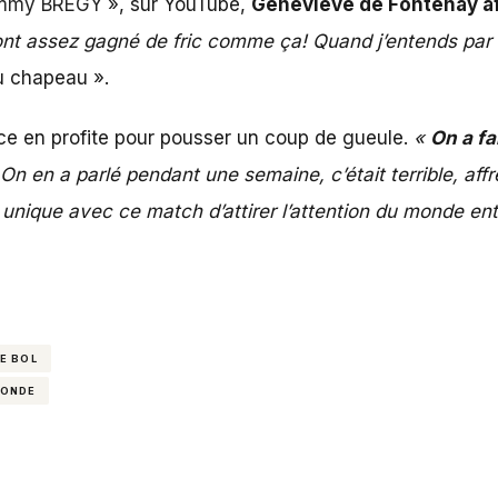
mmy BREGY
», sur YouTube,
Geneviève de Fontenay
af
ont assez gagné de fric comme ça! Quand j’entends par 
u chapeau ».
ce en profite pour pousser un coup de gueule.
«
On a fa
On en a parlé pendant une semaine, c’était terrible, affreu
unique avec ce match d’attirer l’attention du monde ent
E BOL
MONDE