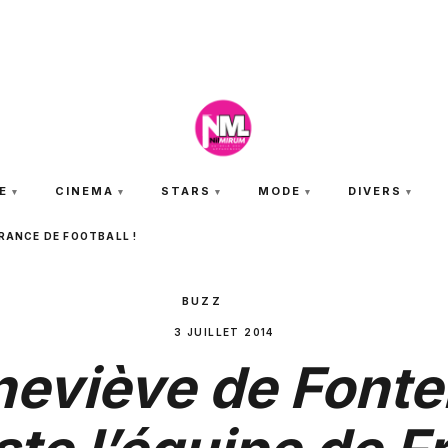
JEUDI 6 AOÛT 2026
E
CINEMA
STARS
MODE
DIVERS
FRANCE DE FOOTBALL !
BUZZ
3 JUILLET 2014
eviève de Font