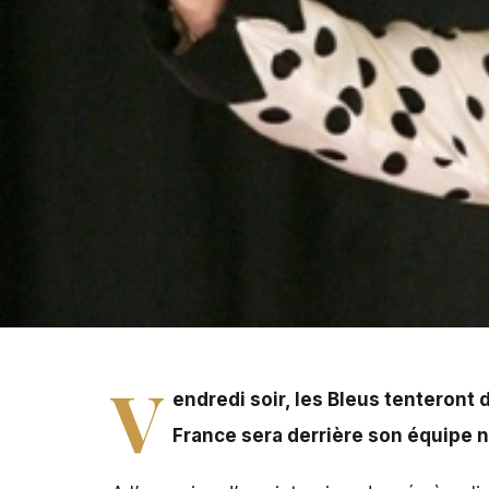
Vendredi soir, les Bleus tenteront de se qualifier pour 
Enfin presque...
V
endredi soir, les Bleus tenteront 
France sera derrière son équipe 