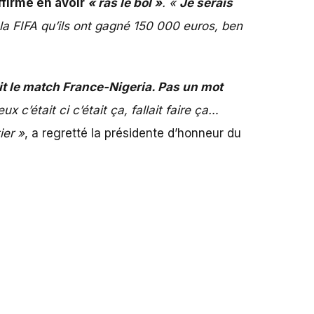
firme en avoir
« ras le bol »
. «
Je serais
la FIFA qu’ils ont gagné 150 000 euros, ben
it le match France-Nigeria. Pas un mot
x c’était ci c’était ça, fallait faire ça…
ier »
, a regretté la présidente d’honneur du