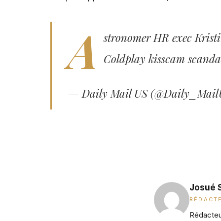
A
stronomer HR exec Kristin
Coldplay kisscam scand
— Daily Mail US (@Daily_Mai
Josué 
RÉDACTE
Rédacteur