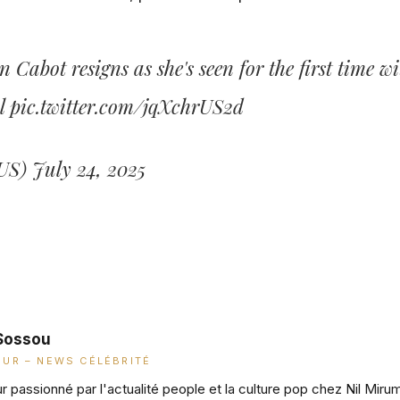
 Cabot resigns as she's seen for the first time w
al
pic.twitter.com/jqXchrUS2d
lUS)
July 24, 2025
Sossou
UR – NEWS CÉLÉBRITÉ
 passionné par l'actualité people et la culture pop chez Nil Miru