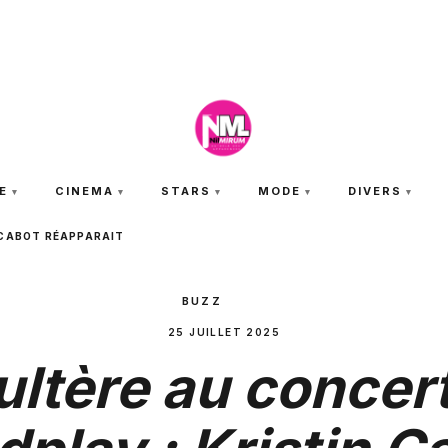
VENDREDI 7 AOÛT 2026
E
CINEMA
STARS
MODE
DIVERS
 CABOT RÉAPPARAIT
BUZZ
25 JUILLET 2025
ltère au concer