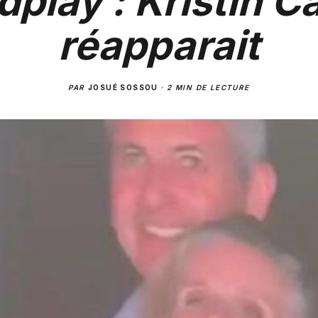
dplay : Kristin C
réapparait
PAR
JOSUÉ SOSSOU
·
2 MIN DE LECTURE