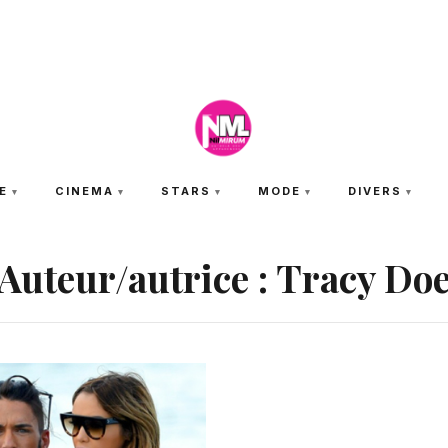
JEUDI 6 AOÛT 2026
E
CINEMA
STARS
MODE
DIVERS
Auteur/autrice :
Tracy Do