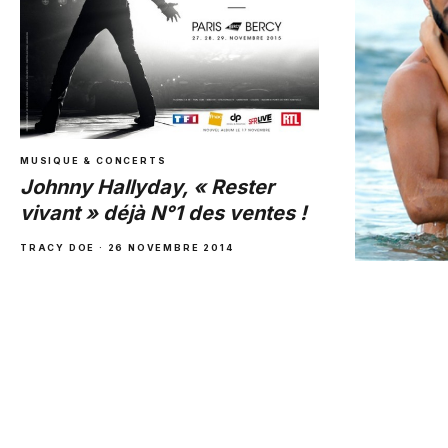
MUSIQUE & CONCERTS
Johnny Hallyday, « Rester
vivant » déjà N°1 des ventes !
TRACY DOE
·
26 NOVEMBRE 2014
NEWS PEOPLE 
STARS
Affaire T
imminente
TRACY DOE
·