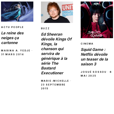
ACTU PEOPLE
BUZZ
La reine des
Ed Sheeran
neiges ça
dévoile Kings Of
cartonne
Kings, la
CINEMA
chanson qui
Squid Game :
MARINA A. YEDJE ·
servira de
Netflix dévoile
31 MARS 2014
générique à la
un teaser de la
série The
saison 3
Bastard
Executioner
JOSUÉ SOSSOU · 6
MAI 2025
MARIE-MICHELLE ·
23 SEPTEMBRE
2015