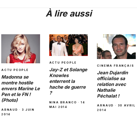
À lire aussi
ACTU PEOPLE
CINEMA FRANÇAIS
Jay-Z et Solange
ACTU PEOPLE
Jean Dujardin
Knowles
Madonna se
officialise sa
enterrent la
montre hostile
relation avec
hache de guerre
envers Marine Le
Nathalie
?
Pen et le FN !
Péchalat !
(Photo)
NINA BRANCO · 14
ARNAUD · 30 AVRIL
MAI 2014
ARNAUD · 3 JUIN
2014
2014