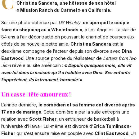
C
Christina Sandera, une hôtesse de son hôtel
« Mission Ranch du Carmel » en Californie.
Sur une photo obtenue par
US Weekly
,
on aperçoit le couple
faire du shopping au « Wholefoods »
, à Los Angeles. La star de
84 ans a l’air décontracté en poussant le charriot de courses aux
côtés de sa nouvelle petite amie.
Christina Sandera
est la
deuxième compagne de l’acteur depuis son divorce avec
Dina
Eastwood
. Une source proche du réalisateur de
Letters from Iwo
Jima
révèle au site américain :
«
Depuis quelques mois, elle vit
avec lui dans la maison qu’il a habitée avec Dina. Ses enfants
l’apprécient, ils la trouvent ‘normale’
»
.
Un casse-tête amoureux !
L’année dernière,
le comédien et sa femme ont divorcé après
17 ans de mariage
. Cette dernière a par la suite entrepris une
relation avec
Scott Fisher
, un entraineur de basketball à
l’université d’Hawaii. Lui-même est divorcé d’
Erica Tomlinson-
Fisher
qui s’est ensuite mise en couple avec
Clint Eastwood
. Un