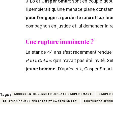
J-Lo et
Casper Smart
sont en couple depui
il semblerait qu’une menace plane constam
pour l’engager à garder le secret sur leur
compagnon en justice et lui demander la rest
Une rupture imminente ?
La star de 44 ans s’est récemment rendue
RadarOnLine
qu’il n’avait pas été invité. Se
jeune homme.
D’après eux, Casper Smart 
Tags :
ACCORD ENTRE JENNIFER LOPEZ ET CASPER SMART
CASPER 
RELATION DE JENNIFER LOPEZ ET CASPER SMART
RUPTURE DE JENNI