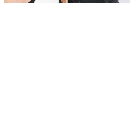
PEOPLE AMÉRICAINS
Demi Lovato et Taylor Swift : Elles ne sont
pas copines
MARIE-MICHELLE · 21 JUILLET 2015