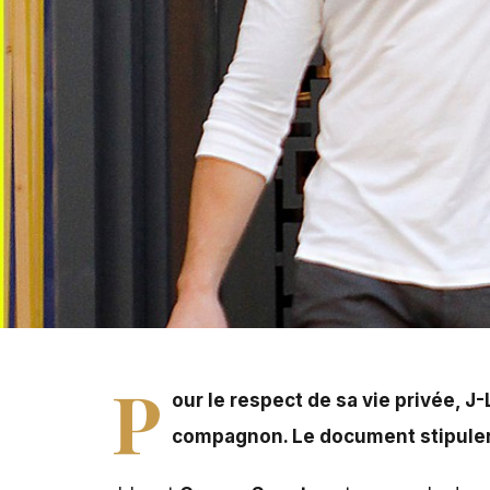
Pour le respect de sa vie privée, J-Lo est prête à tout.
boyfriend ne doive jamais rien révéler à son sujet aux 
P
our le respect de sa vie privée, J-
compagnon. Le document stipulerai