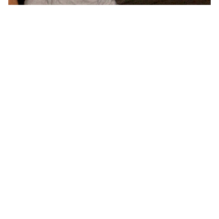
PEOPLE AMÉRICAINS
Justin Bieber en mode camouflage !
(photo)
NINA BRANCO · 19 AOÛT 2014