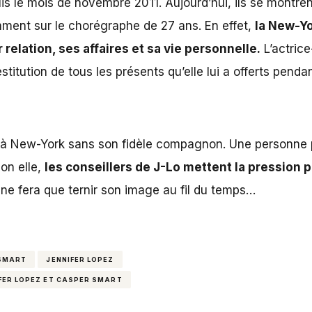
s le mois de novembre 2011. Aujourd’hui, ils se montre
ment sur le chorégraphe de 27 ans. En effet,
la New-Yo
 relation, ses affaires et sa vie personnelle.
L’actrice
itution de tous les présents qu’elle lui a offerts pendant 
 à New-York sans son fidèle compagnon. Une personne 
lon elle,
les conseillers de J-Lo mettent la pression po
ne fera que ternir son image au fil du temps…
SMART
JENNIFER LOPEZ
FER LOPEZ ET CASPER SMART