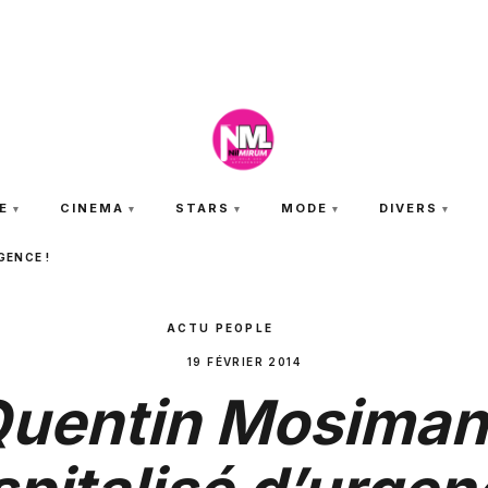
JEUDI 6 AOÛT 2026
E
CINEMA
STARS
MODE
DIVERS
GENCE !
ACTU PEOPLE
19 FÉVRIER 2014
uentin Mosima