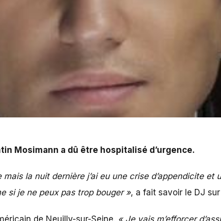
re hospitalisé d'urgence.
entin Mosimann a dû être hospitalisé d’urgence.
mais la nuit dernière j’ai eu une crise d’appendicite et
e si je ne peux pas trop bouger »
, a fait savoir le DJ s
méricain de Neuilly-sur-Seine.
« Je vais m’efforcer d’as