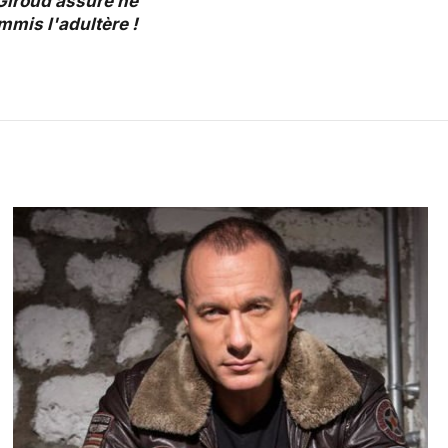
 Giroud assure ne
mmis l'adultère !