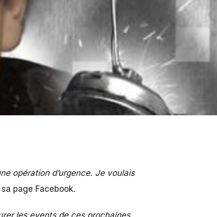
 une opération d’urgence. Je voulais
ur sa page Facebook.
surer les events de ces prochaines