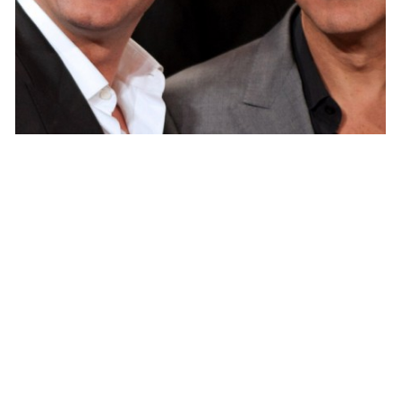
CINEMA
Jean Dujardin doit-il son Oscar à George
Clooney ?
ARNAUD · 6 FÉVRIER 2014