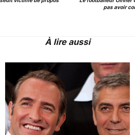
Yseult victime de propos
Le footballeur Olivier
pas avoir co
À lire aussi