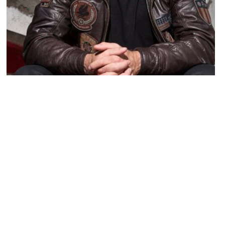
NEWS PEOPLE FRANÇAIS ET POTINS DES STARS
Miley Cyrus, Justin Bieber et Kylie Jenner
: Voici ce que Pascal Soetens (Le Grand-
Frère) pense d’eux
MARIE-MICHELLE · 2 NOVEMBRE 2015