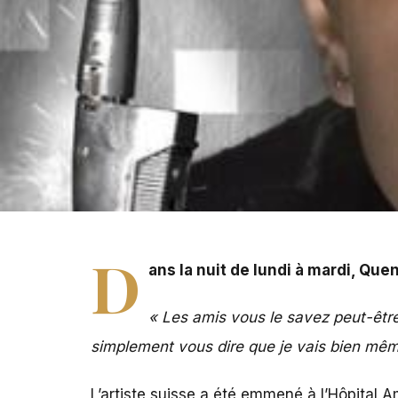
Dans la nuit de lundi à mardi, Quentin Mosimann a dû êt
D
ans la nuit de lundi à mardi, Qu
« Les amis vous le savez peut-être 
simplement vous dire que je vais bien mêm
L’artiste suisse a été emmené à l’Hôpital A