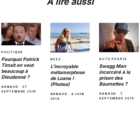
À lire aussi
POLITIQUE
Pourquoi Patrick
ACTU PEOPLE
BUZZ
Timsit en veut
Swagg Man
L’incroyable
beaucoup à
incarcéré à la
métamorphose
Dieudonné ?
prison des
de Loana !
Baumettes ?
(Photos)
ARNAUD · 27
SEPTEMBRE 2015
ARNAUD · 7
ARNAUD · 4 JUIN
SEPTEMBRE 2015
2014