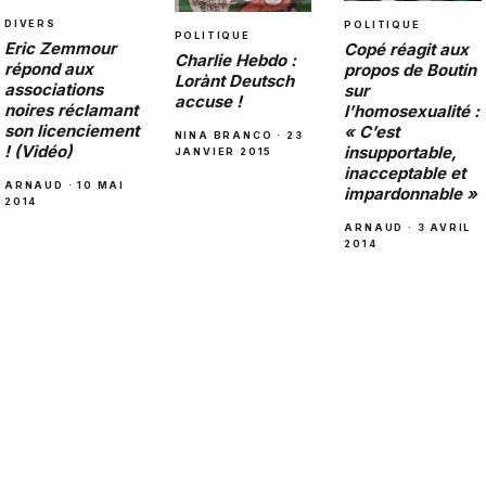
DIVERS
POLITIQUE
POLITIQUE
Eric Zemmour
Copé réagit aux
Charlie Hebdo :
répond aux
propos de Boutin
Lorànt Deutsch
associations
sur
accuse !
noires réclamant
l’homosexualité :
son licenciement
« C’est
NINA BRANCO · 23
! (Vidéo)
insupportable,
JANVIER 2015
inacceptable et
ARNAUD · 10 MAI
impardonnable »
2014
ARNAUD · 3 AVRIL
2014