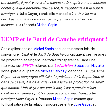
personnelle, il peut y avoir des menaces. Dès qu’il y a une menace
contre quelque personne que ce soit, la République est là pour la
protéger. »
Julie Gayet, serait-elle menacée ? «
Je n’en sais
rien. Les notoriétés de toute nature peuvent entraîner une
menace.
», a répondu
Michel Sapin
.
L’UMP et le Parti de Gauche critiquent !
Ces explications de
Michel Sapin
sont certainement loin de
convaincre l’
UMP
et le
Parti de Gauche
qui critiquent ces mesures
de protection et exigent une totale transparence. Dans une
interview sur
BFMTV
relayée par
Le Parisien
,
Sebastien Huyghe
,
porte-parole du parti de
Nicolas Sarkozy,
dénonce : «
Soit Mme
Gayet est la compagne officielle du président de la République et
dans ce cas-là, il le dit et que l’État assure sa protection ne serait
que normal. Mais si ça n’est pas le cas, il n’y a pas de raison
d’utiliser des deniers publics pour accompagner, transporter,
protéger Mme Gayet.
» Pourtant
Michel Sapin
avance que
l’officialisation de la relation amoureuse entre
Julie Gayet
et