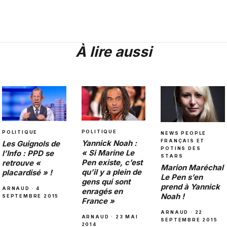
À lire aussi
POLITIQUE
POLITIQUE
NEWS PEOPLE
FRANÇAIS ET
Yannick Noah :
Les Guignols de
POTINS DES
« Si Marine Le
l’Info : PPD se
STARS
Pen existe, c’est
retrouve «
Marion Maréchal
qu’il y a plein de
placardisé » !
Le Pen s’en
gens qui sont
prend à Yannick
ARNAUD · 4
enragés en
Noah !
SEPTEMBRE 2015
France »
ARNAUD · 22
ARNAUD · 23 MAI
SEPTEMBRE 2015
2014