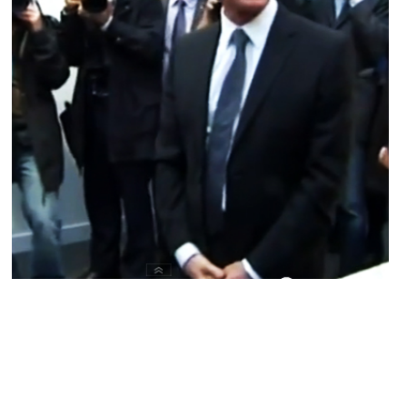
NEWS PEOPLE FRANÇAIS ET POTINS DES STARS
Actualité people : Zahia, Manuel Valls
refuse de poser avec elle
YANIS DAMA · 24 OCTOBRE 2014