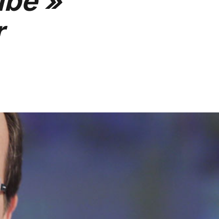
ubé »
r