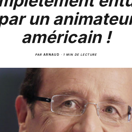
mplètement ent
par un animateu
américain !
PAR
ARNAUD
·
1 MIN DE LECTURE