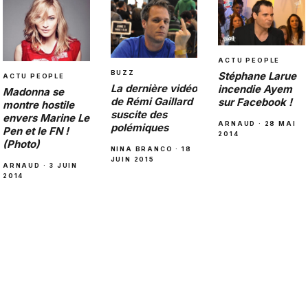
ACTU PEOPLE
BUZZ
Stéphane Larue
ACTU PEOPLE
La dernière vidéo
incendie Ayem
Madonna se
de Rémi Gaillard
sur Facebook !
montre hostile
suscite des
envers Marine Le
ARNAUD · 28 MAI
polémiques
Pen et le FN !
2014
(Photo)
NINA BRANCO · 18
JUIN 2015
ARNAUD · 3 JUIN
2014