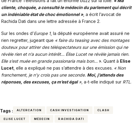
de France Télévisions a fait un énorme buzz sur la toile.
« Ma
cliente, choquée, a consulté le médecin du parlement qui décrit
un indéniable état de choc émotionnel »
, a écrit l’avocat de
Rachida Dati dans une lettre adressée à France 2.
Sur les ondes d’
Europe 1
,
la député européenne avait assuré ne
rien regretter
, jugeant que
« faire du teasing avec des montages
douteux pour attirer des téléspectateurs sur une émission qui ne
révèle rien et n’a aucun intérêt… Élise Lucet ne révèle jamais rien.
Elle s’est muée en grande passionaria mais bon…
». Quant à
Elise
Lucet
, elle a expliqué ne pas s’attendre à des excuses.
« Non
franchement, je n’y crois pas une seconde.
Moi, j’attends des
réponses, des excuses, ça m’est égal
»
, a-t-elle indiqué sur
RTL
.
Tags :
ALTERCATION
CASH INVESTIGATION
CLASH
ELISE LUCET
MÉDECIN
RACHIDA DATI